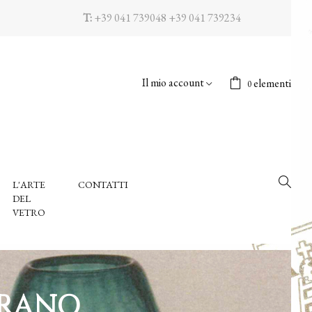
T:
+39 041 739048
+39 041 739234
Il mio account
elementi
0
L'ARTE
CONTATTI
DEL
VETRO
URANO