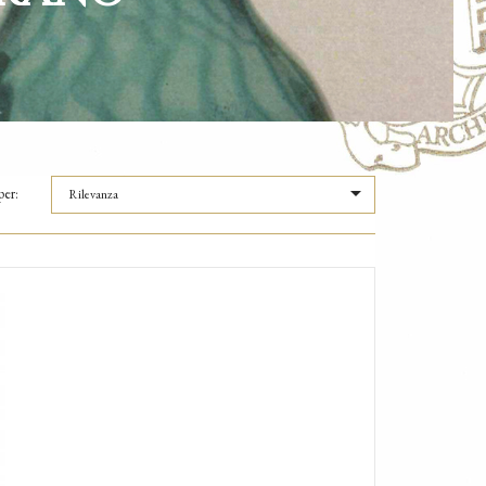

per:
Rilevanza