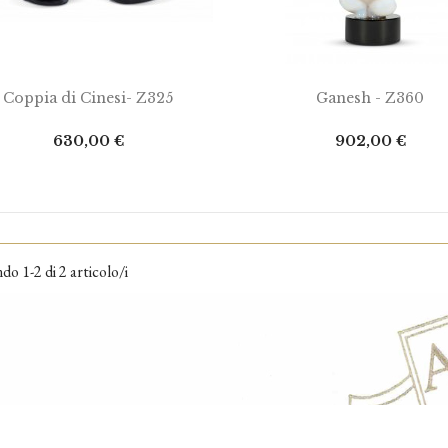
IUNGI AL CARRELLO
AGGIUNGI AL CARRELLO
Coppia di Cinesi- Z325
Ganesh - Z360
Prezzo
Prezzo
630,00 €
902,00 €
o 1-2 di 2 articolo/i