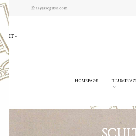
E:
as@aseguso.com
IT
HOMEPAGE
ILLUMINAZ
SCUL