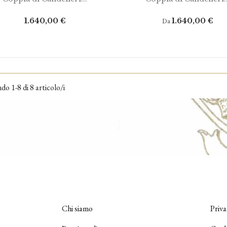
Prezzo
Prezzo
1.640,00 €
1.640,00 €
Da
o 1-8 di 8 articolo/i
Chi siamo
Priva