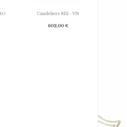
AGGIUNGI AL CARRELLO
ORO
Candeliere 8111 - VN
Prezzo
602,00 €
.