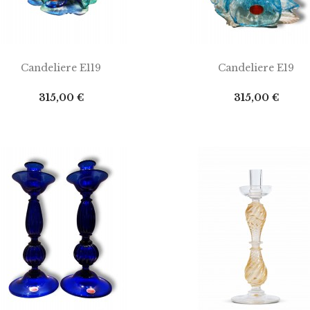
IUNGI AL CARRELLO
AGGIUNGI AL CARRELLO
Candeliere E119
Candeliere E19
Prezzo
Prezzo
315,00 €
315,00 €