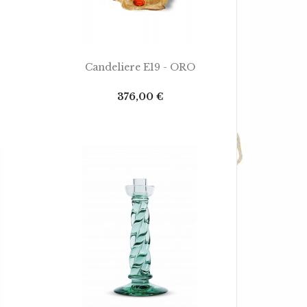
AGGIUNGI AL CARRELLO
Candeliere E19 - ORO
Prezzo
376,00 €