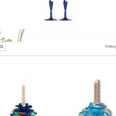
Home
Oggetti in vetro di Murano
Candelieri
Ordina 