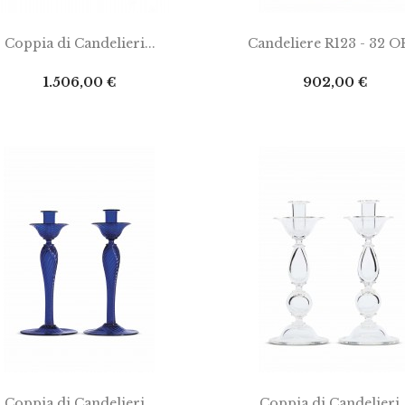
IUNGI AL CARRELLO
AGGIUNGI AL CARRELLO
Coppia di Candelieri...
Candeliere R123 - 32 
Prezzo
Prezzo
1.506,00 €
902,00 €
IUNGI AL CARRELLO
AGGIUNGI AL CARRELLO
Coppia di Candelieri...
Coppia di Candelieri..