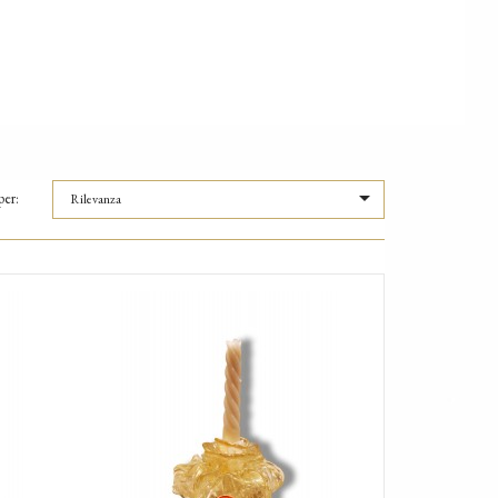

per:
Rilevanza