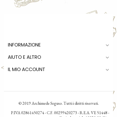
INFORMAZIONE

AIUTO E ALTRO

IL MIO ACCOUNT

© 2019 Archimede Seguso. Tutti i diritti riservati.
P.IVA 02861450274 - C.F. 00299420273 - R.E.A. VE 51448 -