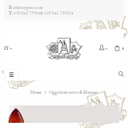
E:
as@aseguso.com
T:
+39 041 739048
+39 041 739234
IT
0
navigazione
☰
Toggle
Home
Oggetti in vetro di Murano