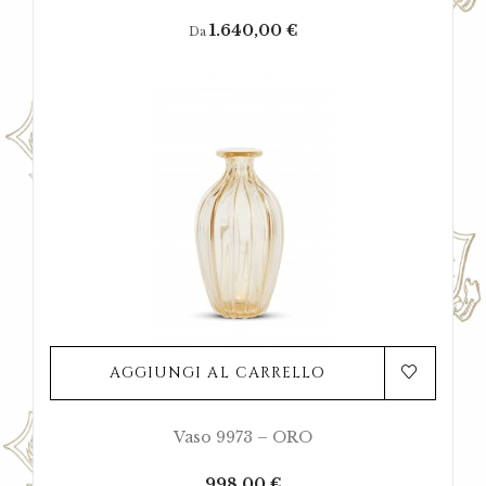
Prezzo
1.640,00 €
Da
AGGIUNGI AL CARRELLO
Vaso 9973 – ORO
Prezzo
998,00 €