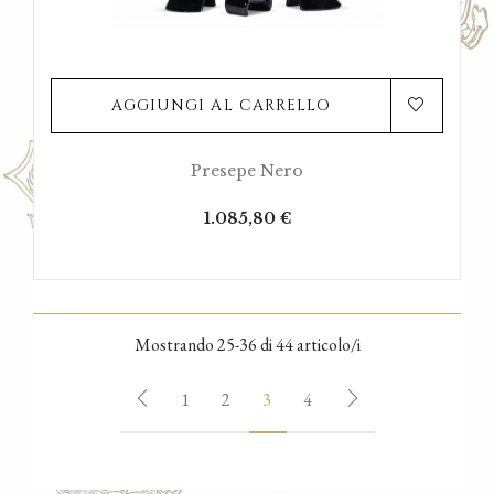
AGGIUNGI AL CARRELLO
Presepe Nero
Prezzo
1.085,80 €
Mostrando 25-36 di 44 articolo/i
1
2
3
4