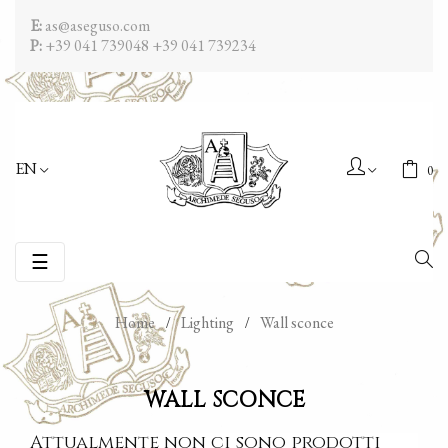
E:
as@aseguso.com
P:
+39 041 739048
+39 041 739234
EN
0
Toggle
☰
navigation
Home
Lighting
Wall sconce
WALL SCONCE
Attualmente non ci sono prodotti