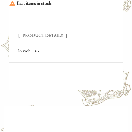

Last items in stock
PRODUCT DETAILS
In stock
1 Item