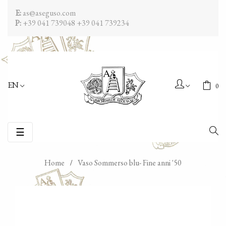
E:
as@aseguso.com
P:
+39 041 739048
+39 041 739234
EN
0
Toggle
☰
navigation
Home
Vaso Sommerso blu- Fine anni '50