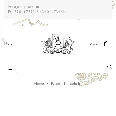
E:
as@aseguso.com
P:
+39 041 739048
+39 041 739234
EN
0
Toggle
☰
navigation
Home
Pesce in blu cobalto