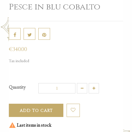
Pesce in blu cobalto
€340.00
Tax included
Quantity
ADD TO CART

Last items in stock